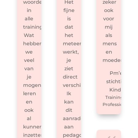
woorden
Het
zeker
in
fijne
ook
alle
is
voor
trainingen.
dat
mij
Wat
het
als
hebben
meteen
mens
we
werkt,
en
veel
je
moeder!
van
ziet
Pm’er
je
direct
stichting
mogen
verschil.
KindH
leren
Ik
Trainingen
en
kan
Professionals
ook
dit
al
aanraden
kunnen
aan
inzetten
pedagogisch