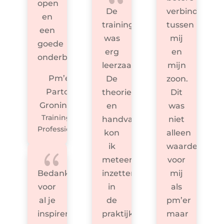
open
De
verbinding
en
training
tussen
een
was
mij
goede
erg
en
onderbouwing.
leerzaam.
mijn
Pm’er
De
zoon.
Partou,
theorie
Dit
Groningen
en
was
Trainingen
handvaten
niet
Professionals
kon
alleen
ik
waardevol
{
meteen
voor
Bedankt
inzetten
mij
voor
in
als
al je
de
pm’er
inspirerende
praktijk.
maar