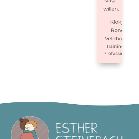
slag
willen.
Klokje
Rond,
Veldhoven
Trainingen
Professionals