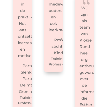
{
in
medewerkers,
Wij
de
ouders
zijn
praktijk.
en
als
Het
ook
team
was
leerkrachten.
van
ontzettend
Pm’er
Klokje
leerzaam
stichting
Rond
en
KindH
heel
motiverend.
Trainingen
erg
Professionals
Partou
enthousiast
Slenk en
geworden
Partou
over
Deimten,
de
Groningen
informatie
Trainingen
die
Professionals
Esther