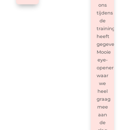
ons
tijdens
de
training
heeft
gegeven.
Mooie
eye-
openers,
waar
we
heel
graag
mee
aan
de