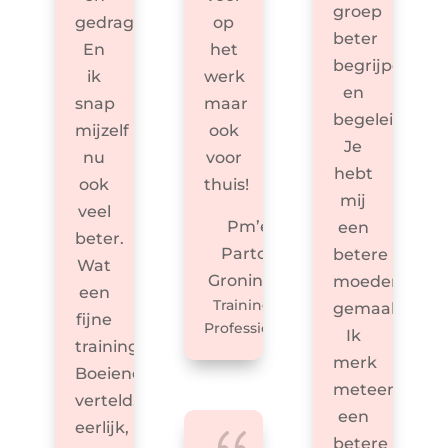
groep
gedrag.
op
beter
En
het
begrijpen
ik
werk
en
snap
maar
begeleiden.
mijzelf
ook
Je
nu
voor
hebt
ook
thuis!
mij
veel
Pm’er
een
beter.
Partou,
betere
Wat
Groningen
moeder
een
Trainingen
gemaakt.
fijne
Professionals
Ik
training.
merk
Boeiend
meteen
verteld,
een
{
eerlijk,
betere