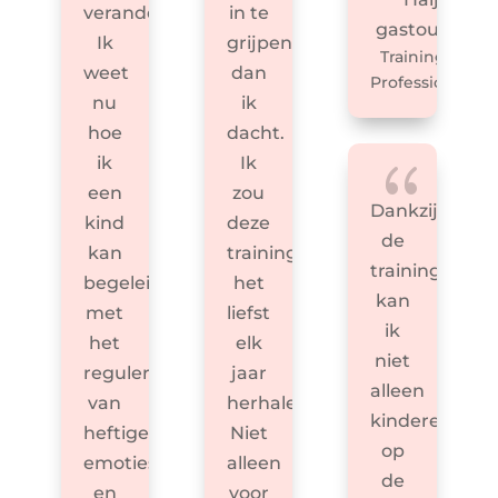
veranderd.
in te
gastouder
Ik
grijpen
Trainingen
weet
dan
Professionals
nu
ik
hoe
dacht.
{
ik
Ik
een
zou
Dankzij
kind
deze
de
kan
trainingen
training
begeleiden
het
kan
met
liefst
ik
het
elk
niet
reguleren
jaar
alleen
van
herhalen.
kinderen
heftige
Niet
op
emoties
alleen
de
en
voor