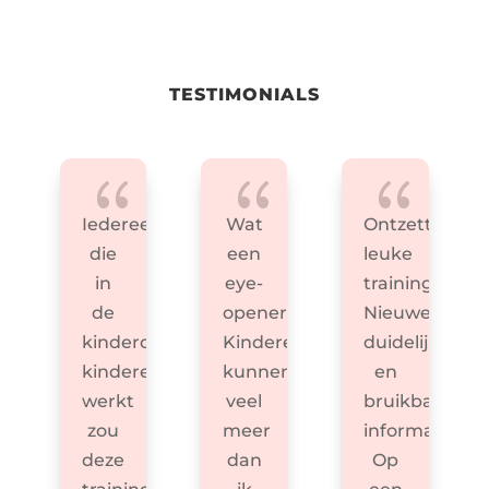
TESTIMONIALS
{
{
{
Iedereen
Wat
Ontzettend
die
een
leuke
in
eye-
training!
de
opener.
Nieuwe,
kinderopvang/met
Kinderen
duidelijke
kinderen
kunnen
en
werkt
veel
bruikbare
zou
meer
informatie.
deze
dan
Op