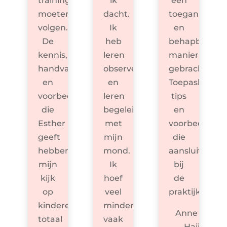
training
ik
een
moeten
dacht.
toegankelijke
volgen.
Ik
en
De
heb
behapbare
kennis,
leren
manier
handvaten
observeren,
gebracht.
en
en
Toepasbare
voorbeelden
leren
tips
die
begeleiden
en
Esther
met
voorbeelden
geeft
mijn
die
hebben
mond.
aansluiten
mijn
Ik
bij
kijk
hoef
de
op
veel
praktijk.
kinderen
minder
Anne de
totaal
vaak
Haij,