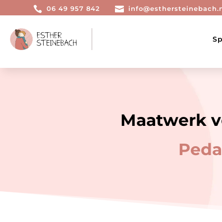

06 49 957 842

info@esthersteinebach.
Sp
Maatwerk v
Peda