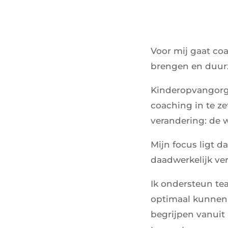
Voor mij gaat coa
brengen en duurz
Kinderopvangorga
coaching in te zet
verandering: de w
Mijn focus ligt d
daadwerkelijk ve
Ik ondersteun te
optimaal kunnen o
begrijpen vanuit 