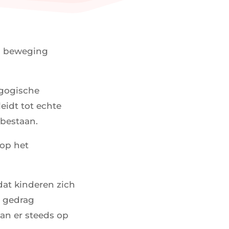
in beweging
agogische
leidt tot echte
 bestaan.
 op het
dat kinderen zich
e gedrag
van er steeds op