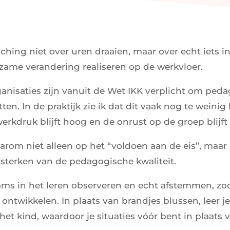
ching niet over uren draaien, maar over echt iets 
ame verandering realiseren op de werkvloer.
nisaties zijn vanuit de Wet IKK verplicht om ped
ten. In de praktijk zie ik dat dit vaak nog te weinig 
erkdruk blijft hoog en de onrust op de groep blijft
aarom niet alleen op het “voldoen aan de eis”, maar
rsterken van de pedagogische kwaliteit.
ams in het leren observeren en echt afstemmen, zo
ntwikkelen. In plaats van brandjes blussen, leer j
het kind, waardoor je situaties vóór bent in plaats 