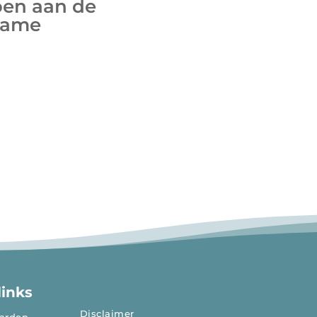
doen aan de
rzame
links
Disclaimer
arden