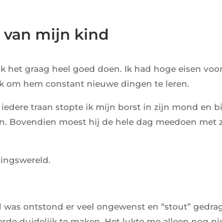
 van mijn kind
k het graag heel goed doen. Ik had hoge eisen voor m
ruk om hem constant nieuwe dingen te leren.
 iedere traan stopte ik mijn borst in zijn mond en 
den. Bovendien moest hij de hele dag meedoen met
evingswereld.
 was ontstond er veel ongewenst en “stout” gedrag 
eerde duidelijk te maken. Het lukte me alleen nog n