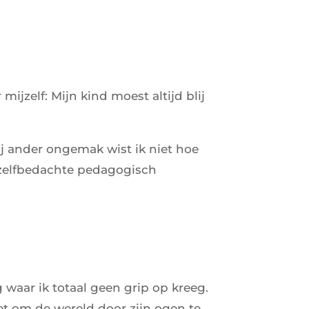
ijzelf: Mijn kind moest altijd blij
bij ander ongemak wist ik niet hoe
 zelfbedachte pedagogisch
waar ik totaal geen grip op kreeg.
iet om de wereld door zijn ogen te