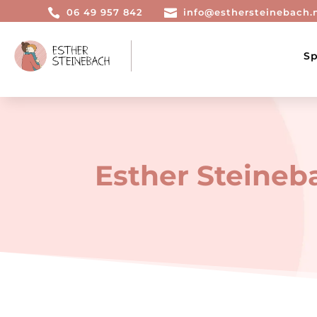

06 49 957 842

info@esthersteinebach.
Sp
Esther Steineb