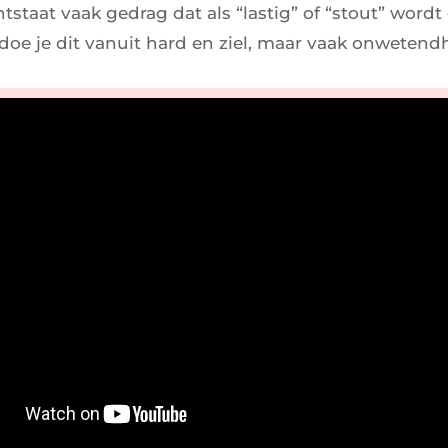
ntstaat vaak gedrag dat als “lastig” of “stout” wordt
 doe je dit vanuit hard en ziel, maar vaak onwetend