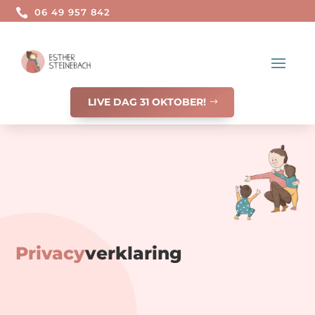

06 49 957 842
LIVE DAG 31 OKTOBER!
Privacy
verklaring